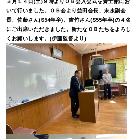
３月１４日(土)９時よりＯＢ会入会式を黌士館にお
いて行いました。ＯＢ会より益田会長、末永副会
長、佐藤さん(S54年卒)、吉竹さん(S55年卒)の４名
にご出席いただきました。新たなＯＢたちをよろし
くお願いします。(伊藤監督より)